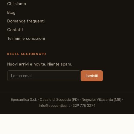
Chi siamo
Blog
Domande frequenti
Contatti
Termini e condizioni
RESTA AGGIORNATO
Nuovi arrivi e novita. Niente spam.
Iscriviti
Epocantica S.r.l. · Casale di Scodosia (PD) · Negozio: Villasanta (MB) ·
info@epocantica.it · 329 775 3274