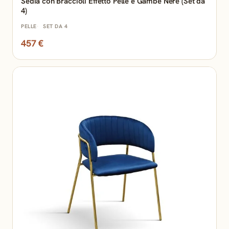
Sedia con Braccioli Effetto Pelle e Gambe Nere (Set da
4)
PELLE
SET DA 4
457 €