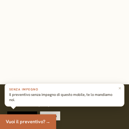
×
SENZA IMPEGNO
In questo sito utilizziamo cookie per rendere la tua
Il preventivo senza impegno di questo mobile, te lo mandiamo
esperienza migliore possibile. Per maggiori informazioni
noi.
clicca su cookie policy.
Cookie Policy
Accetta
Vuoi il preventivo?