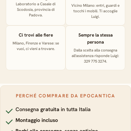
Laboratorio a Casale di
Vicino Milano: entri, guardi e
Scodosia, provincia di
tocchi i mobili. Ti accoglie
Padova.
Luigi.
Ci trovi alle fiere
Sempre la stessa
persona
Milano, Firenze e Varese: se
vuoi, ci vieni a trovare.
Dalla scelta alla consegna
all'assistenza risponde Luigi:
329 775 3274.
PERCHÉ COMPRARE DA EPOCANTICA
Consegna
gratuita
in tutta Italia
Montaggio incluso
Paghi alla consegna
, senza anticipo