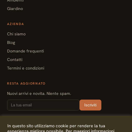
Giardino
AZIENDA
Chi siamo
Blog
Domande frequenti
Contatti
Termini e condizioni
RESTA AGGIORNATO
Nuovi arrivi e novita. Niente spam.
Iscriviti
In questo sito utilizziamo cookie per rendere la tua
Epocantica S.r.l. · Casale di Scodosia (PD) · Negozio: Villasanta (MB) ·
esperienza migliore possibile. Per maggiori informazioni