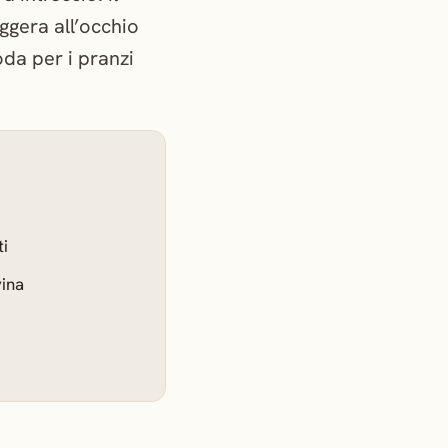
eggera all’occhio
oda per i pranzi
ti
vina