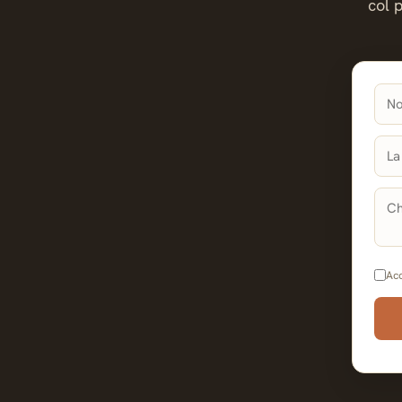
col 
Acc