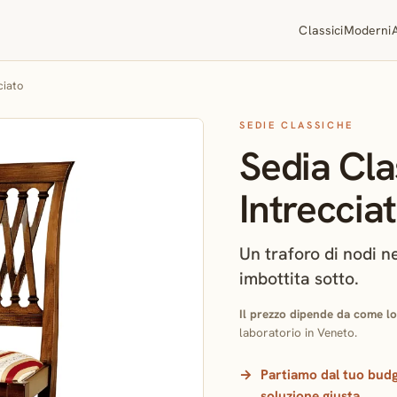
Classici
Moderni
ciato
SEDIE CLASSICHE
Sedia Cla
Intreccia
Un traforo di nodi ne
imbottita sotto.
Il prezzo dipende da come lo
laboratorio in Veneto.
Partiamo dal tuo budg
soluzione giusta