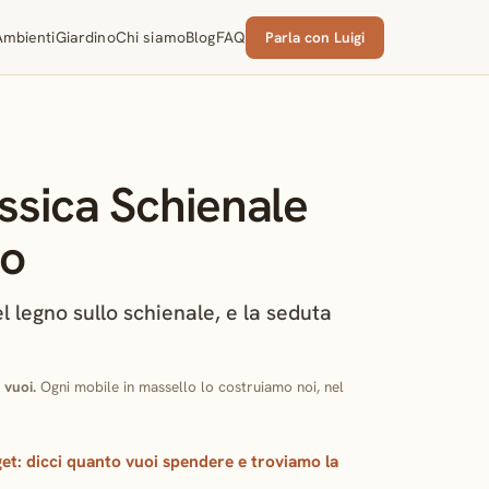
Parla con Luigi
Ambienti
Giardino
Chi siamo
Blog
FAQ
ssica Schienale
to
l legno sullo schienale, e la seduta
 vuoi.
Ogni mobile in massello lo costruiamo noi, nel
et:
dicci quanto vuoi spendere e troviamo la