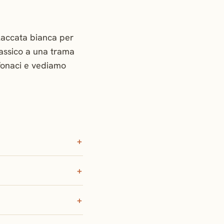
 laccata bianca per
lassico a una trama
efonaci e vediamo