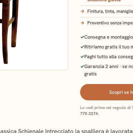
Finitura, tinta, manigli
Preventivo senza impeg
Consegna e montaggio in
Ritiriamo gratis il tuo
Paghi tutto alla conse
Garanzia 2 anni · se n
gratis
Scopri se h
Lo vedi prima nel negozio di V
775 3274
.
ssica Schienale Intrecciato la spalliera è lavorata a