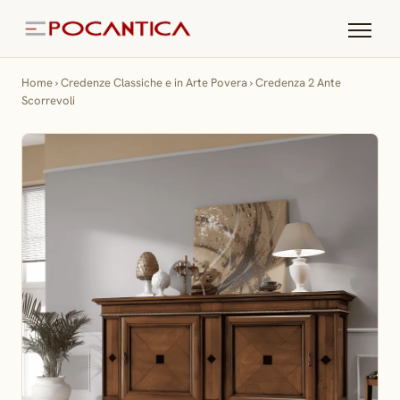
Home
›
Credenze Classiche e in Arte Povera
›
Credenza 2 Ante
Scorrevoli